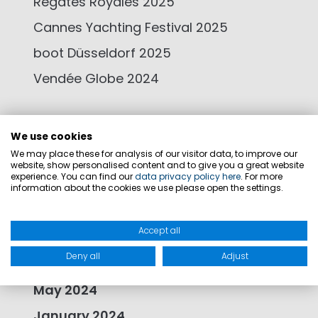
Regates Royales 2025
Cannes Yachting Festival 2025
boot Düsseldorf 2025
Vendée Globe 2024
We use cookies
We may place these for analysis of our visitor data, to improve our
December 2025
website, show personalised content and to give you a great website
experience. You can find our
data privacy policy here
. For more
August 2025
information about the cookies we use please open the settings.
December 2024
Accept all
October 2024
Deny all
Adjust
September 2024
May 2024
January 2024